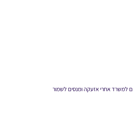
ו לאשליה של שגרה לשנה והופ – כבר מעל ל-600 ימים אנחנו באים למשרד אחרי אזעקה ומנסים לשמור