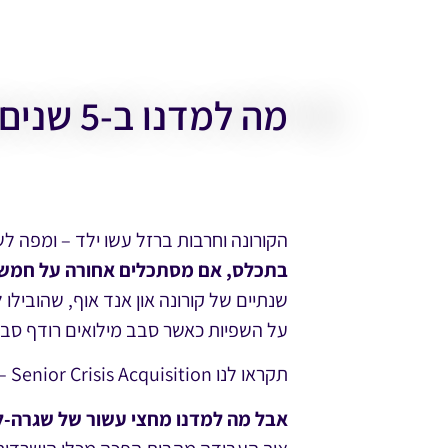
מה למדנו ב-5 שנים (כמעט) של שגרת חירום?
הקורונה וחרבות ברזל עשו ילד – ומפה ל
בתכלס, אם מסתכלים אחורה על חמשת 
על השפיות כאשר סבב מילואים רודף סבב
תקראו לנו Senior Crisis Acquisition – כי עם הניסיון שצברנו, זה כבר לא קמפיין זמני, זו התמחות.
אבל מה למדנו מחצי עשור של שגרה-